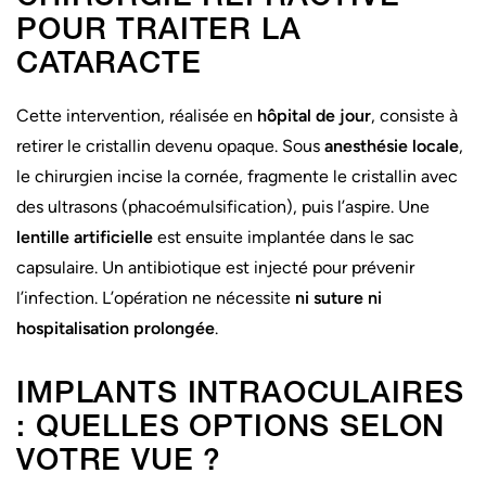
POUR TRAITER LA
CATARACTE
Cette intervention, réalisée en
hôpital de jour
, consiste à
retirer le cristallin devenu opaque. Sous
anesthésie locale
,
le chirurgien incise la cornée, fragmente le cristallin avec
des ultrasons (phacoémulsification), puis l’aspire. Une
CHOISIR UN CENTRE
CHOISIR UN CENTRE
CHOISIR UN CENTRE
lentille artificielle
est ensuite implantée dans le sac
capsulaire. Un antibiotique est injecté pour prévenir
l’infection. L’opération ne nécessite
ni suture ni
hospitalisation prolongée
.
IMPLANTS INTRAOCULAIRES
: QUELLES OPTIONS SELON
VOTRE VUE ?