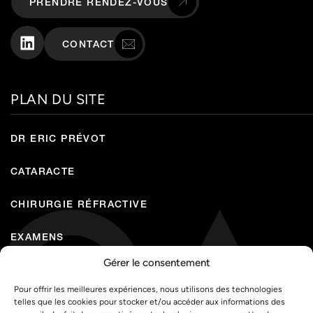
PRENDRE RENDEZ-VOUS
CONTACT
PLAN DU SITE
DR ERIC PRÉVOT
CATARACTE
CHIRURGIE RÉFRACTIVE
EXAMENS
Gérer le consentement
LASERS & INJECTIONS
Pour offrir les meilleures expériences, nous utilisons des technologies
PARCOURS PATIENT
telles que les cookies pour stocker et/ou accéder aux informations des