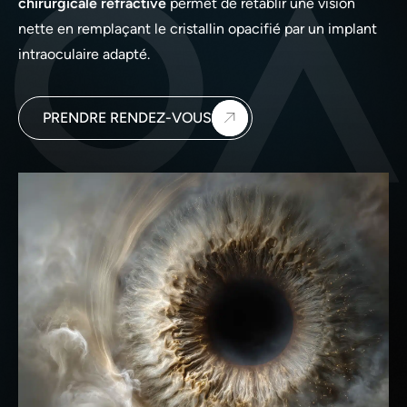
chirurgicale réfractive
permet de rétablir une vision
c
o
nette en remplaçant le cristallin opacifié par un implant
n
intraoculaire adapté.
t
e
n
u
PRENDRE RENDEZ-VOUS