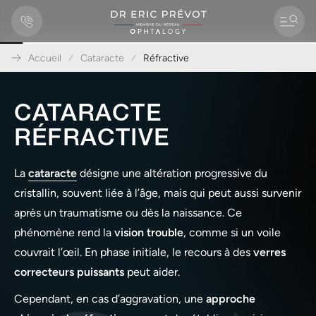
Accueil
Cataracte
Réfractive
A
l
CATARACTE
l
e
RÉFRACTIVE
r
d
i
r
La
cataracte
désigne une altération progressive du
e
cristallin, souvent liée à l’âge, mais qui peut aussi survenir
c
t
après un traumatisme ou dès la naissance. Ce
e
phénomène rend la
vision trouble
, comme si un voile
m
e
couvrait l’œil. En phase initiale, le recours à des
verres
n
correcteurs puissants
peut aider.
t
a
Cependant, en cas d’aggravation, une
approche
u