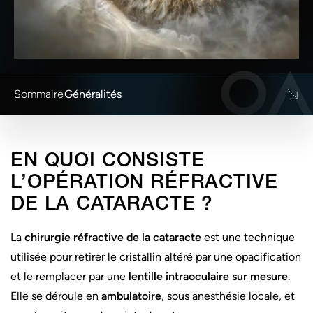
Sommaire
Généralités
Généralités
EN QUOI CONSISTE
Indications
L’OPÉRATION RÉFRACTIVE
Troubles visuels
DE LA CATARACTE ?
Étapes
Implants intraoculaires
La
chirurgie réfractive de la cataracte
est une technique
Après l’opération
utilisée pour retirer le cristallin altéré par une opacification
et le remplacer par une
lentille intraoculaire sur mesure
.
Elle se déroule en
ambulatoire
, sous anesthésie locale, et